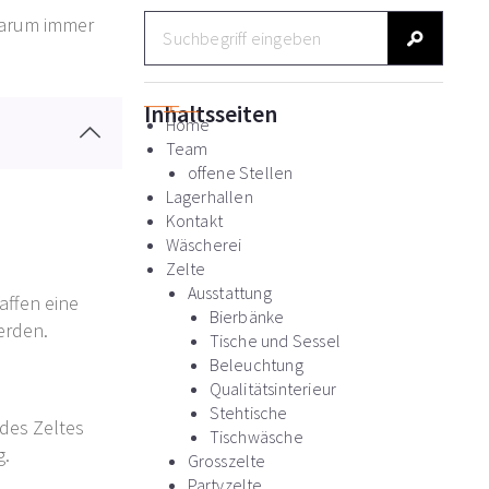
S
warum immer
u
c
h
e
Inhaltsseiten
Home
Team
offene Stellen
Lagerhallen
Kontakt
Wäscherei
Zelte
Ausstattung
affen eine
Bierbänke
erden.
Tische und Sessel
Beleuchtung
Qualitätsinterieur
Stehtische
 des Zeltes
Tischwäsche
g.
Grosszelte
Partyzelte