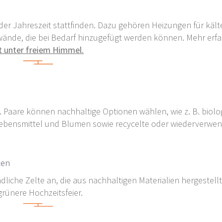
der Jahreszeit stattfinden. Dazu gehören Heizungen für käl
ände, die bei Bedarf hinzugefügt werden können. Mehr erfa
rt unter freiem Himmel.
 Paare können nachhaltige Optionen wählen, wie z. B. biolo
Lebensmittel und Blumen sowie recycelte oder wiederverwe
cen
ndliche Zelte an, die aus nachhaltigen Materialien hergestell
 grünere Hochzeitsfeier.