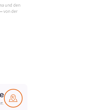
ema und den
 – von der
ie
T.