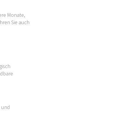
tere Monate,
hren Sie auch
gisch
ndbare
t und