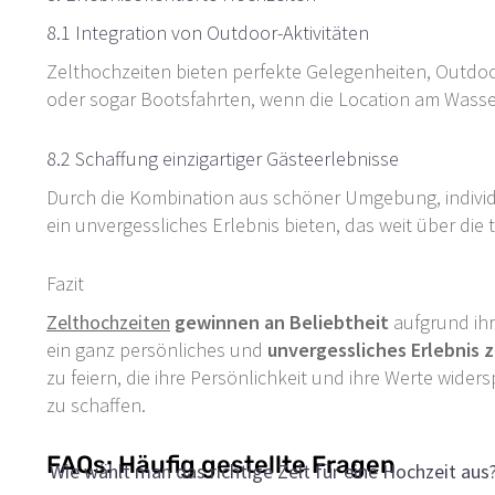
8.1 Integration von Outdoor-Aktivitäten
Zelthochzeiten bieten perfekte Gelegenheiten, Outdoor-A
oder sogar Bootsfahrten, wenn die Location am Wasser
8.2 Schaffung einzigartiger Gästeerlebnisse
Durch die Kombination aus schöner Umgebung, individu
ein unvergessliches Erlebnis bieten, das weit über die 
Fazit
Zelthochzeiten
gewinnen an Beliebtheit
aufgrund ihr
ein ganz persönliches und
unvergessliches Erlebnis z
zu feiern, die ihre Persönlichkeit und ihre Werte widers
zu schaffen.
FAQs: Häufig gestellte Fragen
Wie wählt man das richtige Zelt für eine Hochzeit aus