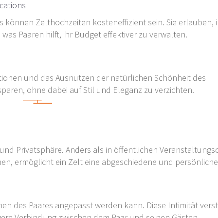
ocations
ns können Zelthochzeiten kosteneffizient sein. Sie erlauben, 
 was Paaren hilft, ihr Budget effektiver zu verwalten.
ationen und das Ausnutzen der natürlichen Schönheit des
paren, ohne dabei auf Stil und Eleganz zu verzichten.
und Privatsphäre. Anders als in öffentlichen Veranstaltungso
nnen, ermöglicht ein Zelt eine abgeschiedene und persönlich
en des Paares angepasst werden kann. Diese Intimität verst
gere Verbindung zwischen dem Paar und seinen Gästen.