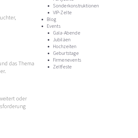
Sonderkonstruktionen
VIP-Zelte
uchter,
Blog
Events
Gala-Abende
Jubiläen
Hochzeiten
Geburtstage
Firmenevents
il und das Thema
Zeltfeste
er.
weitert oder
usforderung