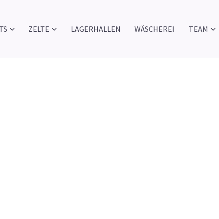
TS
ZELTE
LAGERHALLEN
WÄSCHEREI
TEAM
zeiten immer belie