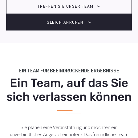
-
-
-
TREFFEN SIE UNSER TEAM ➢
p
m
m
h
o
a
GLEICH ANRUFEN ➢
o
b
i
n
i
l
e
l
e
EIN TEAM FÜR BEEINDRUCKENDE ERGEBNISSE
Ein Team, auf das Sie
sich verlassen können
Sie planen eine Veranstaltung und möchten ein
unverbindliches Angebot einholen? Das freundliche Team