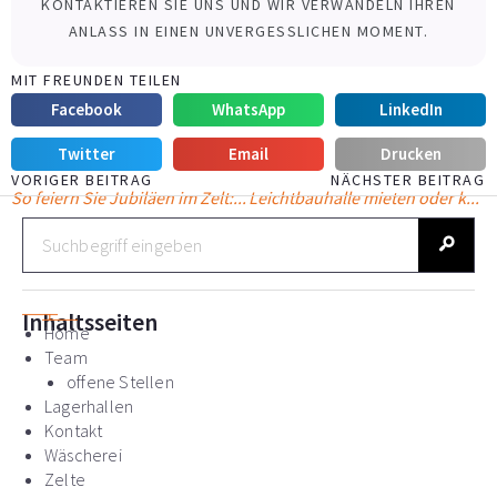
KONTAKTIEREN SIE UNS UND WIR VERWANDELN IHREN
ANLASS IN EINEN UNVERGESSLICHEN MOMENT.
MIT FREUNDEN TEILEN
Facebook
WhatsApp
LinkedIn
Twitter
Email
Drucken
VORIGER BEITRAG
NÄCHSTER BEITRAG
So feiern Sie Jubiläen im Zelt: Ideen und Konzepte
Leichtbauhalle mieten oder kaufen: Vor- und Nachteile für Unternehmen
S
u
c
h
e
Inhaltsseiten
Home
Team
offene Stellen
Lagerhallen
Kontakt
Wäscherei
Zelte