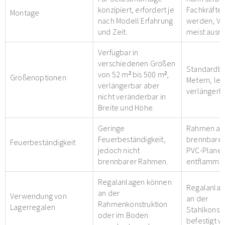
konzipiert, erfordert je
Fachkräfte 
Montage
nach Modell Erfahrung
werden, Ve
und Zeit.
meist ausr
Verfügbar in
verschiedenen Größen
Standardbr
von 52 m² bis 500 m²,
Größenoptionen
Metern, lei
verlängerbar aber
verlängerba
nicht veränderbar in
Breite und Höhe.
Geringe
Rahmen aus
Feuerbeständigkeit,
brennbarem
Feuerbeständigkeit
jedoch nicht
PVC-Plane 
brennbarer Rahmen.
entflammba
Regalanlagen können
Regalanla
an der
Verwendung von
an der
Rahmenkonstruktion
Lagerregalen
Stahlkonstr
oder im Boden
befestigt w