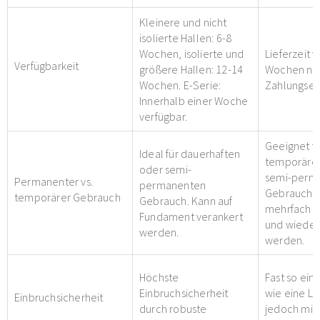
Kleinere und nicht
isolierte Hallen: 6-8
Wochen, isolierte und
Lieferzeit v
Verfügbarkeit
größere Hallen: 12-14
Wochen na
Wochen. E-Serie:
Zahlungsei
Innerhalb einer Woche
verfügbar.
Geeignet fü
Ideal für dauerhaften
temporäre
oder semi-
semi-perm
Permanenter vs.
permanenten
Gebrauch. 
temporärer Gebrauch
Gebrauch. Kann auf
mehrfach d
Fundament verankert
und wieder
werden.
werden.
Höchste
Fast so ein
Einbruchsicherheit
wie eine La
Einbruchsicherheit
durch robuste
jedoch mit