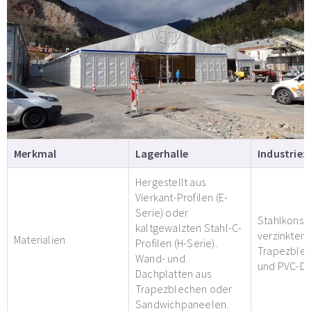
Scrollen
Merkmal
Lagerhalle
Industriez
Hergestellt aus
Vierkant-Profilen (E-
Serie) oder
Stahlkonstr
kaltgewalzten Stahl-C-
verzinkten
Materialien
Profilen (H-Serie).
Trapezble
Wand- und
und PVC-Da
Dachplatten aus
Trapezblechen oder
Sandwichpaneelen.