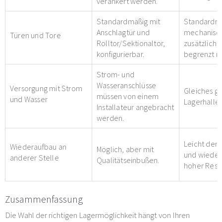
verankert werden.
Standardmäßig mit
Standardmä
Anschlagtür und
mechanisch
Türen und Tore
Rolltor/Sektionaltor,
zusätzliche
konfigurierbar.
begrenzt m
Strom- und
Wasseranschlüsse
Versorgung mit Strom
Gleiches gil
müssen von einem
und Wasser
Lagerhallen
Installateur angebracht
werden.
Leicht dem
Wiederaufbau an
Möglich, aber mit
und wieder
anderer Stelle
Qualitätseinbußen.
hoher Rest
Zusammenfassung
Die Wahl der richtigen Lagermöglichkeit hängt von Ihren