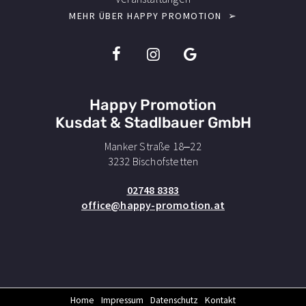
MEHR ÜBER HAPPY PROMOTION ➢
I
I
I
c
c
c
o
o
o
n
n
n
Happy Promotion
s
s
s
-
-
-
Kusdat & Stadlbauer GmbH
f
i
g
Manker Straße 18–22
a
n
o
3232 Bischofstetten
c
s
o
e
t
g
02748 8383
b
a
l
office@happy-promotion.at
o
g
e
o
r
k
a
m
Home
Impressum
Datenschutz
Kontakt