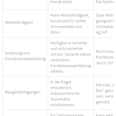
Konstruktion.
Dachplane.
Hohe Wetterfestigkeit,
Gute Wetter
konstruiert für starke
geeignet fü
Wetterfestigkeit
Schneelasten und
Schneelast
Wind.
kg/m².
Verfügbar in isolierter
und nicht isolierter
Nicht isolie
Isolierung und
Version. Isolierte Hallen
Kondenswa
Kondenswasserbildung
verhindern
durch Zelt
Kondenswasserbildung
effektiv.
In der Regel
Kann als „F
erforderlich,
Bau“ geneh
Baugenehmigungen
insbesondere für
sein, wenn
dauerhafte
genutzt.
Installationen.
Für Selbstmontage
Kann selbs