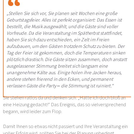
„Stellen Sie sich vor, Sie planen seit Wochen eine große
Geburtstagsfeier. Alles ist perfekt organisiert: Das Essen ist
bestellt, die Musik ausgewählt, und die Gäste sind voller
Vorfreude. Da die Veranstaltung im Spätherbst stattfindet,
haben Sie sich dazu entschieden, ein Zelt im Freien
aufzubauen, um den Gästen trotzdem Schutz zu bieten. Der
Tag der Feier ist gekommen, doch die Temperaturen sinken
plötzlich drastisch. Die Gäste sitzen zusammen, doch anstatt
ausgelassener Stimmung breitet sich langsam eine
unangenehme Kälte aus. Einige holen ihre Jacken heraus,
andere stehen frierend in den Ecken, und permanent
verlassen Gäste die Party – die Stimmung ist ruiniert.“
Sie stehen ratlos da und denken sich: „Hätte ich doch bloß an
eine Heizung gedacht!“ Das Ereignis, das so vielversprechend
begann, wird leider zum Flop.
Damit Ihnen so etwas nicht passiert und Ihre Veranstaltung ein
voller Erfolg wird, sollten Sie bei der Planung unbedingt