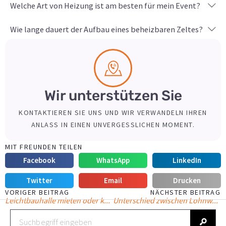
Welche Art von Heizung ist am besten für mein Event?
Wie lange dauert der Aufbau eines beheizbaren Zeltes?
Wir unterstützen Sie
KONTAKTIEREN SIE UNS UND WIR VERWANDELN IHREN
ANLASS IN EINEN UNVERGESSLICHEN MOMENT.
MIT FREUNDEN TEILEN
Facebook
WhatsApp
LinkedIn
Twitter
Email
Drucken
VORIGER BEITRAG
NÄCHSTER BEITRAG
Leichtbauhalle mieten oder kaufen: Vor- und Nachteile für Unternehmen
Unterschied zwischen Lohnwäsche & Mietwäsche: Was Sie wissen müssen
S
u