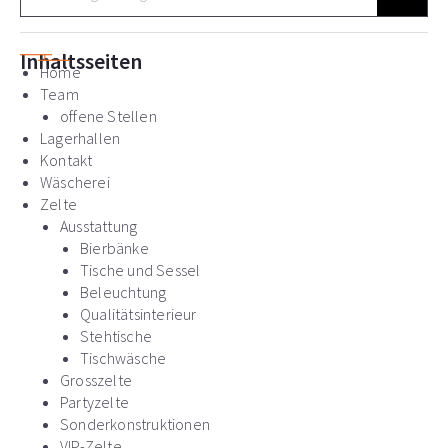
c
h
e
Inhaltsseiten
Home
Team
offene Stellen
Lagerhallen
Kontakt
Wäscherei
Zelte
Ausstattung
Bierbänke
Tische und Sessel
Beleuchtung
Qualitätsinterieur
Stehtische
Tischwäsche
Grosszelte
Partyzelte
Sonderkonstruktionen
VIP-Zelte