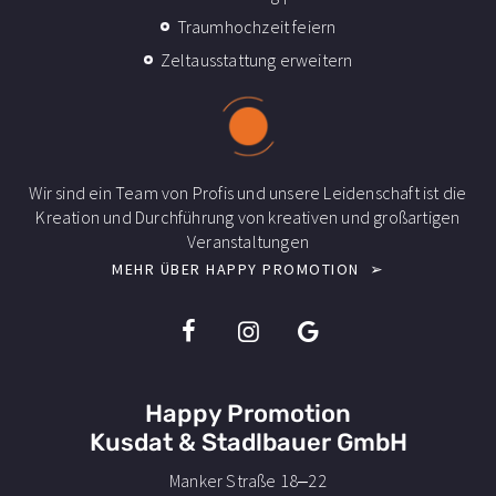
Traumhochzeit feiern
Zeltausstattung erweitern
Wir sind ein Team von Profis und unsere Leidenschaft ist die
Kreation und Durchführung von kreativen und großartigen
Veranstaltungen
MEHR ÜBER HAPPY PROMOTION ➢
I
I
I
c
c
c
o
o
o
n
n
n
Happy Promotion
s
s
s
-
-
-
Kusdat & Stadlbauer GmbH
f
i
g
Manker Straße 18–22
a
n
o