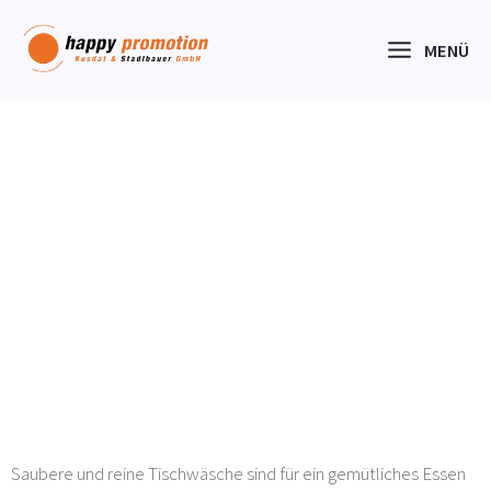
Zum
Inhalt
springen
MENÜ
7 Tipps für optimale
Waschergebnisse von
Tischwäsche
Saubere und reine Tischwäsche sind für ein gemütliches Essen