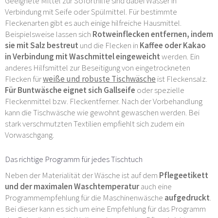
Geeignete Mittel zur Soforthilfe sind dabei Wasser in
Verbindung mit Seife oder Spülmittel. Für bestimmte
Fleckenarten gibt es auch einige hilfreiche Hausmittel.
Beispielsweise lassen sich
Rotweinflecken entfernen, indem
sie mit Salz bestreut
und die Flecken in
Kaffee oder Kakao
in Verbindung mit Waschmittel eingeweicht
werden. Ein
anderes Hilfsmittel zur Beseitigung von eingetrockneten
Flecken für
weiße und robuste Tischwäsche
ist Fleckensalz.
Für Buntwäsche eignet sich Gallseife
oder spezielle
Fleckenmittel bzw. Fleckentferner. Nach der Vorbehandlung
kann die Tischwäsche wie gewohnt gewaschen werden. Bei
stark verschmutzten Textilien empfiehlt sich zudem ein
Vorwaschgang.
Das richtige Programm für jedes Tischtuch
Neben der Materialität der Wäsche ist auf dem
Pflegeetikett
und der maximalen Waschtemperatur
auch eine
Programmempfehlung für die Maschinenwäsche
aufgedruckt
.
Bei dieser kann es sich um eine Empfehlung für das Programm