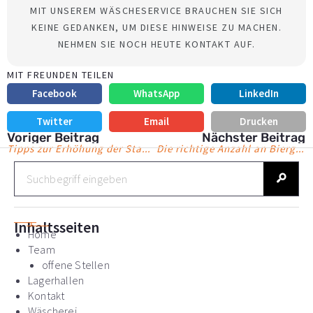
MIT UNSEREM WÄSCHESERVICE BRAUCHEN SIE SICH
KEINE GEDANKEN, UM DIESE HINWEISE ZU MACHEN.
NEHMEN SIE NOCH HEUTE KONTAKT AUF.
MIT FREUNDEN TEILEN
Facebook
WhatsApp
LinkedIn
Twitter
Email
Drucken
Voriger Beitrag
Nächster Beitrag
Tipps zur Erhöhung der Standfestigkeit von Zelten
Die richtige Anzahl an Biergarnituren berechnen
S
u
c
h
e
Inhaltsseiten
Home
Team
offene Stellen
Lagerhallen
Kontakt
Wäscherei