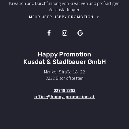
Kreation und Durchführung von kreativen und großartigen
Veranstaltungen
MEHR ÜBER HAPPY PROMOTION ➢
I
I
I
c
c
c
o
o
o
n
n
n
Happy Promotion
s
s
s
-
-
-
Kusdat & Stadlbauer GmbH
f
i
g
Manker Straße 18–22
a
n
o
3232 Bischofstetten
c
s
o
e
t
g
02748 8383
b
a
l
office@happy-promotion.at
o
g
e
o
r
k
a
m